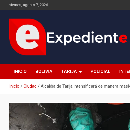
Saltar
viernes, agosto 7, 2026
al
contenido
Desde el lugar de los hechos
Expediente
INICIO
BOLIVIA
TARIJA
POLICIAL
INT
Inicio
Ciudad
Alcaldía de Tarija intensificará de manera mas