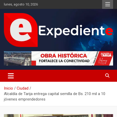
Saltar
lunes, agosto 10, 2026
al
contenido
Desde el lugar de los hechos
Expediente
Inicio
Ciudad
Alcaldía de Tarija entrega capital semilla de Bs. 210 mil a 10
jóvenes emprendedores