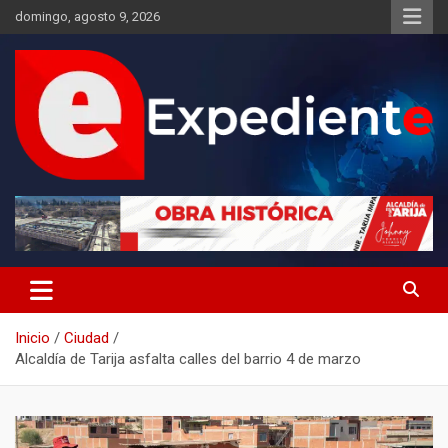
Saltar
domingo, agosto 9, 2026
al
contenido
Desde el lugar de los hechos
Expediente
Inicio
Ciudad
Alcaldía de Tarija asfalta calles del barrio 4 de marzo