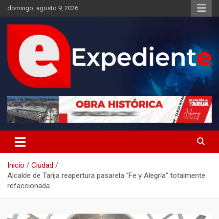
Saltar
domingo, agosto 9, 2026
al
contenido
Desde el lugar de los hechos
Expediente
Inicio
Ciudad
Alcalde de Tarija reapertura pasarela “Fe y Alegría” totalmente
refaccionada