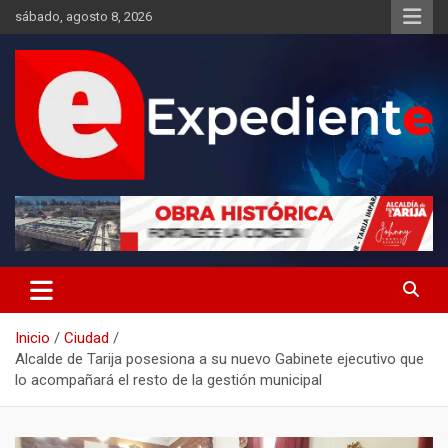
Saltar
sábado, agosto 8, 2026
al
contenido
Desde el lugar de los hechos
Expediente
Inicio
Ciudad
Alcalde de Tarija posesiona a su nuevo Gabinete ejecutivo que
lo acompañará el resto de la gestión municipal