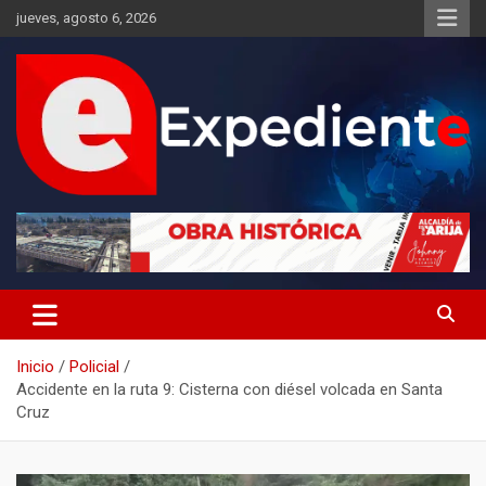
Saltar
jueves, agosto 6, 2026
al
contenido
Desde el lugar de los hechos
Expediente
Inicio
Policial
Accidente en la ruta 9: Cisterna con diésel volcada en Santa
Cruz