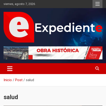
Saltar
viernes, agosto 7, 2026
al
contenido
Desde el lugar de los hechos
Expediente
Inicio
Post
salud
salud