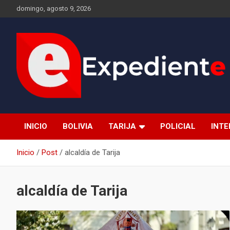
Saltar
domingo, agosto 9, 2026
al
contenido
Desde el lugar de los hechos
Expediente
INICIO
BOLIVIA
TARIJA
POLICIAL
INT
Inicio
Post
alcaldía de Tarija
alcaldía de Tarija